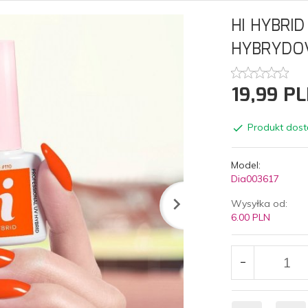
HI HYBRI
HYBRYDO
19,
99
PL
Produkt dost
Model:
Dia003617
Wysyłka od:
6.00 PLN