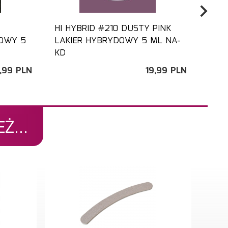
HI HYBRID #210 DUSTY PINK
HI H
OWY 5
LAKIER HYBRYDOWY 5 ML NA-
LIGH
KD
,
99
PLN
19,
99
PLN
Ż...