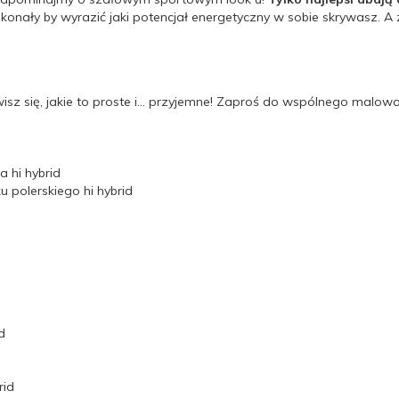
konały by wyrazić jaki potencjał energetyczny w sobie skrywasz. 
z się, jakie to proste i… przyjemne! Zaproś do wspólnego malowan
 hi hybrid
 polerskiego hi hybrid
d
rid