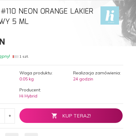
D #110 NEON ORANGE LAKIER
WY 5 ML
N
ępny!
1 szt.
Waga produktu:
Realizacja zamówienia:
0.05
kg
24 godzin
Producent:
Hi Hybrid
KUP TERAZ!