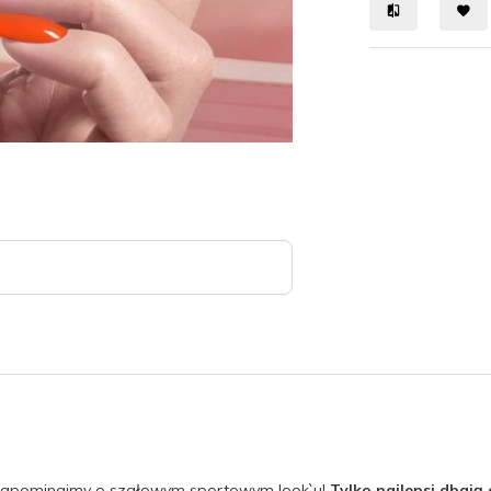
ie zapominajmy o szałowym sportowym look`u!
Tylko najlepsi dbają