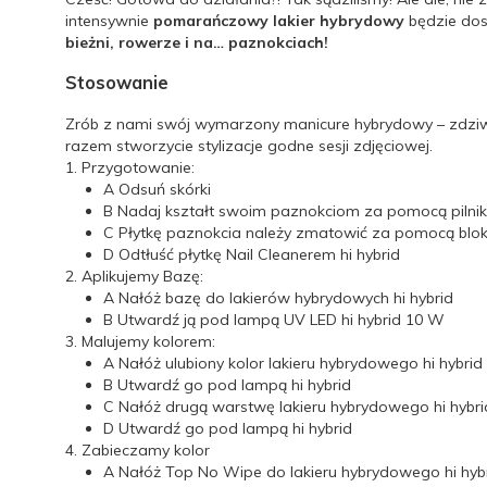
intensywnie
pomarańczowy lakier hybrydowy
będzie dos
bieżni, rowerze i na… paznokciach!
Stosowanie
Zrób z nami swój wymarzony manicure hybrydowy – zdziwis
razem stworzycie stylizacje godne sesji zdjęciowej.
1. Przygotowanie:
A
Odsuń skórki
B
Nadaj kształt swoim paznokciom za pomocą pilnika
C
Płytkę paznokcia należy zmatowić za pomocą bloku
D
Odtłuść płytkę Nail Cleanerem hi hybrid
2. Aplikujemy Bazę:
A
Nałóż bazę do lakierów hybrydowych hi hybrid
B
Utwardź ją pod lampą UV LED hi hybrid 10 W
3. Malujemy kolorem:
A
Nałóż ulubiony kolor lakieru hybrydowego hi hybrid
B
Utwardź go pod lampą hi hybrid
C
Nałóż drugą warstwę lakieru hybrydowego hi hybri
D
Utwardź go pod lampą hi hybrid
4. Zabieczamy kolor
A
Nałóż Top No Wipe do lakieru hybrydowego hi hyb