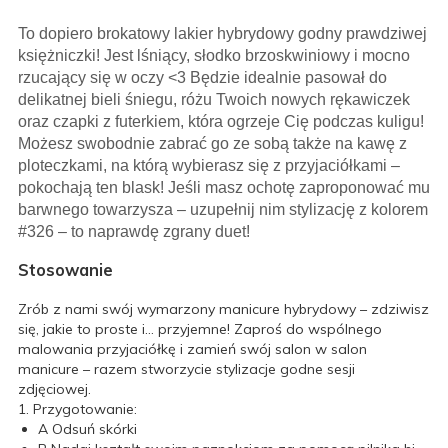
To dopiero brokatowy lakier hybrydowy godny prawdziwej
księżniczki! Jest lśniący, słodko brzoskwiniowy i mocno
rzucający się w oczy <3 Będzie idealnie pasował do
delikatnej bieli śniegu, różu Twoich nowych rękawiczek
oraz czapki z futerkiem, która ogrzeje Cię podczas kuligu!
Możesz swobodnie zabrać go ze sobą także na kawę z
ploteczkami, na którą wybierasz się z przyjaciółkami –
pokochają ten blask! Jeśli masz ochotę zaproponować mu
barwnego towarzysza – uzupełnij nim stylizację z kolorem
#326 – to naprawdę zgrany duet!
Stosowanie
Zrób z nami swój wymarzony manicure hybrydowy – zdziwisz
się, jakie to proste i… przyjemne! Zaproś do wspólnego
malowania przyjaciółkę i zamień swój salon w salon
manicure – razem stworzycie stylizacje godne sesji
zdjęciowej.
1. Przygotowanie:
A
Odsuń skórki