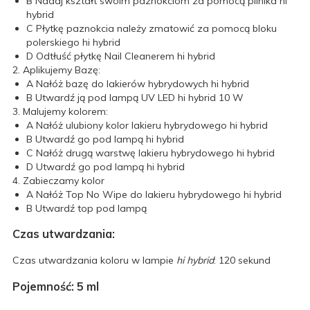
B
Nadaj kształt swoim paznokciom za pomocą pilnika hi
hybrid
C
Płytkę paznokcia należy zmatowić za pomocą bloku
polerskiego hi hybrid
D
Odtłuść płytkę Nail Cleanerem hi hybrid
2. Aplikujemy Bazę:
A
Nałóż bazę do lakierów hybrydowych hi hybrid
B
Utwardź ją pod lampą UV LED hi hybrid 10 W
3. Malujemy kolorem:
A
Nałóż ulubiony kolor lakieru hybrydowego hi hybrid
B
Utwardź go pod lampą hi hybrid
C
Nałóż drugą warstwę lakieru hybrydowego hi hybrid
D
Utwardź go pod lampą hi hybrid
4. Zabieczamy kolor
A
Nałóż Top No Wipe do lakieru hybrydowego hi hybrid
B
Utwardź top pod lampą
Czas utwardzania:
Czas utwardzania koloru w lampie
hi hybrid
: 120 sekund
Pojemność: 5 ml