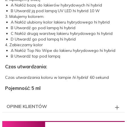
A
Nałóż bazę do lakierów hybrydowych hi hybrid
B
Utwardź ją pod lampą UV LED hi hybrid 10 W
3. Malujemy kolorem:
A
Nałóż ulubiony kolor lakieru hybrydowego hi hybrid
B
Utwardź go pod lampą hi hybrid
C
Nałóż drugą warstwę lakieru hybrydowego hi hybrid
D
Utwardź go pod lampą hi hybrid
4. Zabieczamy kolor
A
Nałóż Top No Wipe do lakieru hybrydowego hi hybrid
B
Utwardź top pod lampą
Czas utwardzania:
Czas utwardzania koloru w lampie
hi hybrid
60 sekund
Pojemność: 5 ml
OPINIE KLIENTÓW