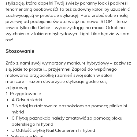
stylizację, która dopełni Twój świeży poranny look i podkreśli
fenomenalną osobowość! To też cudowny kolor, by uzupełnić
zachwycającą w prostocie stylizację. Pora zrobić sobie małą
przerwę od podbijania świata wciąż na nowo. STOP – teraz
chwila tylko dla Ciebie – wykorzystaj ją, na maxa! Odrobina
wytchnienia z lakierem hybrydowym Light Lilac będzie w sam
raz!
Stosowanie
Zrób z nami swój wymarzony manicure hybrydowy – zdziwisz
się, jakie to proste i… przyjemne! Zaproś do wspólnego
malowania przyjaciółkę i zamień swój salon w salon
manicure – razem stworzycie stylizacje godne sesji
zdjęciowej.
1. Przygotowanie:
A
Odsuń skórki
B
Nadaj kształt swoim paznokciom za pomocą pilnika hi
hybrid
C
Płytkę paznokcia należy zmatowić za pomocą bloku
polerskiego hi hybrid
D
Odtłuść płytkę Nail Cleanerem hi hybrid
2. Aplikujemy Bazę: