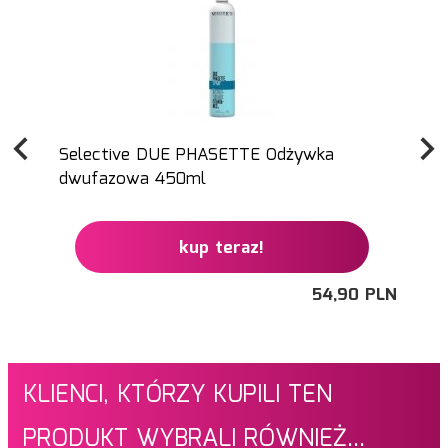
Selective DUE PHASETTE Odżywka
dwufazowa 450ml
kup teraz!
54,
90
PLN
Ce
KLIENCI, KTÓRZY KUPILI TEN
PRODUKT WYBRALI RÓWNIEŻ...