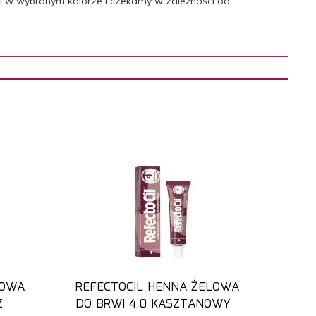
cil w wybranym kolorze i czekamy w zależności od
LOWA
REFECTOCIL HENNA ŻELOWA
Z
DO BRWI 4.0 KASZTANOWY