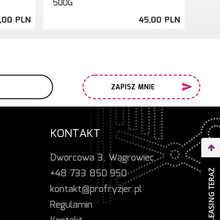
500G
,
00
PLN
45,
00
PLN
ZAPISZ MNIE
KONTAKT
Dworcowa 3, Wągrowiec
+48 733 850 950
WEŹ LEASING TERAZ
kontakt@profryzjer.pl
Regulamin