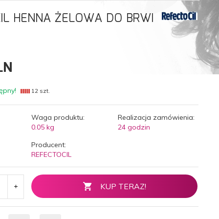
IL HENNA ŻELOWA DO BRWI
LN
ępny!
12 szt.
Waga produktu:
Realizacja zamówienia:
0.05
kg
24 godzin
Producent:
REFECTOCIL
KUP TERAZ!