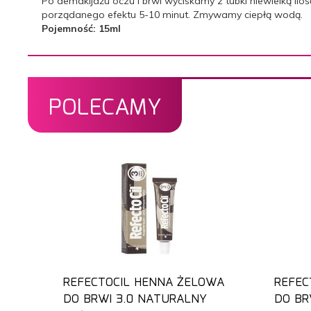
Po demakijażu oczu i brwi wyciskamy z tubki niewielką il
porządanego efektu 5-10 minut. Zmywamy ciepłą wodą.
Pojemność: 15ml
POLECAMY
REFECTOCIL HENNA ŻELOWA
REFEC
DO BRWI 3.0 NATURALNY
DO BR