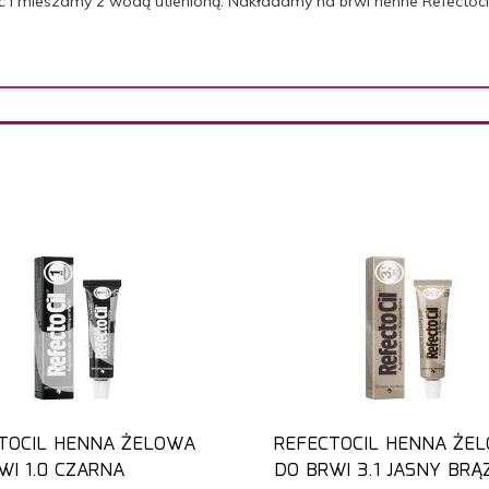
ość i mieszamy z wodą utlenioną. Nakładamy na brwi henne Refecto
TOCIL HENNA ŻELOWA
REFECTOCIL HENNA ŻE
WI 1.0 CZARNA
DO BRWI 3.1 JASNY BRĄ