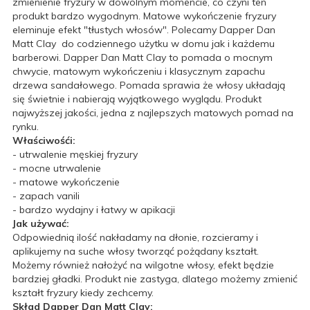
zmienienie fryzury w dowolnym momencie, co czyni ten
produkt bardzo wygodnym. Matowe wykończenie fryzury
eleminuje efekt "tłustych włosów". Polecamy Dapper Dan
Matt Clay do codziennego użytku w domu jak i każdemu
barberowi. Dapper Dan Matt Clay to pomada o mocnym
chwycie, matowym wykończeniu i klasycznym zapachu
drzewa sandałowego. Pomada sprawia że włosy układają
się świetnie i nabierają wyjątkowego wyglądu. Produkt
najwyższej jakości, jedna z najlepszych matowych pomad na
rynku.
Właściwośći:
- utrwalenie męskiej fryzury
- mocne utrwalenie
- matowe wykończenie
- zapach vanili
- bardzo wydajny i łatwy w apikacji
Jak używać:
Odpowiednią ilość nakładamy na dłonie, rozcieramy i
aplikujemy na suche włosy tworząć pożądany kształt.
Możemy również nałożyć na wilgotne włosy, efekt będzie
bardziej gładki. Produkt nie zastyga, dlatego możemy zmienić
kształt fryzury kiedy zechcemy.
Skład Dapper Dan Matt Clay: