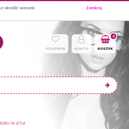
sz określić warunki
Zamknij
0
SCHOWEK
KONTO
KOSZYK
UDRU W ETUI