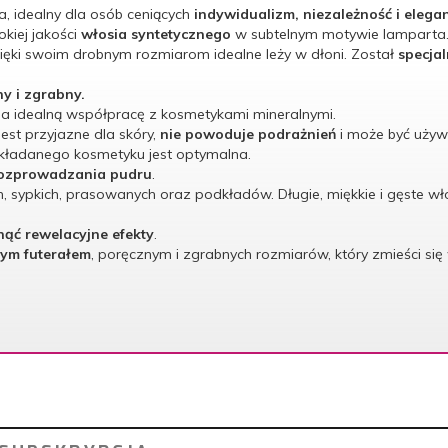
a, idealny dla osób ceniących
indywidualizm, niezależność i elega
kiej jakości
włosia syntetycznego
w subtelnym motywie lamparta
zięki swoim drobnym rozmiarom idealne leży w dłoni. Z
ostał
specja
y i zgrabny.
a idealną współpracę z kosmetykami mineralnymi.
est przyjazne dla skóry,
nie powoduje podrażnień
i może być używ
nakładanego kosmetyku jest optymalna.
ozprowadzania pudru
.
h, sypkich, prasowanych oraz podkładów. Długie, miękkie i gęste w
nąć rewelacyjne efekty
.
nym futerałem
, poręcznym i zgrabnych rozmiarów, który zmieści się