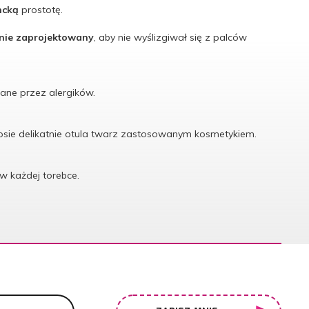
ncką
prostotę.
.
lnie zaprojektowany
, aby nie wyślizgiwał się z palców
ane przez alergików.
łosie delikatnie otula twarz zastosowanym kosmetykiem.
 w każdej torebce.