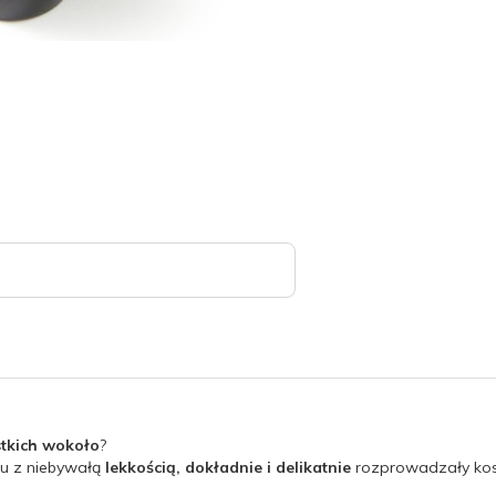
stkich wokoło
?
żu z niebywałą
lekkością,
dokładnie i delikatnie
rozprowadzały kos