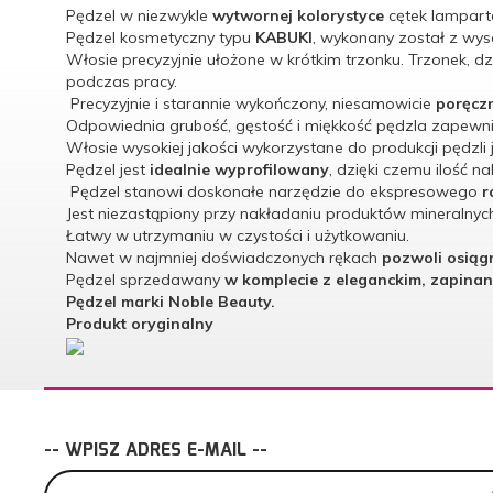
Pędzel w niezwykle
wytwornej kolorystyce
cętek lampart
Pędzel kosmetyczny typu
KABUKI
, wykonany został z wyso
Włosie precyzyjnie ułożone w krótkim trzonku. Trzonek, d
podczas pracy.
Precyzyjnie i starannie wykończony, niesamowicie
poręczn
Odpowiednia grubość, gęstość i miękkość pędzla zapewni
Włosie wysokiej jakości wykorzystane do produkcji pędzli j
Pędzel jest
idealnie wyprofilowany
, dzięki czemu ilość 
Pędzel stanowi doskonałe narzędzie do ekspresowego
r
Jest niezastąpiony przy nakładaniu produktów mineralnyc
Łatwy w utrzymaniu w czystości i użytkowaniu.
Nawet w najmniej doświadczonych rękach
pozwoli osiąg
Pędzel sprzedawany
w komplecie z eleganckim, zapina
Pędzel marki Noble Beauty.
Produkt oryginalny
-- WPISZ ADRES E-MAIL --