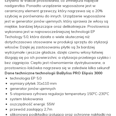
sztywno w trakcie prostowania, co zmniejsza napięcie
nadgarstka. Ponadto urządzenie wyposażone jest w
ceramiczny element grzewczy, który nagrzewa się o 20%
szybciej w porównaniu do innych. Urządzenie wyposażone
jest w generator jonów ujemnych, który sprawia że włosy są
miękkie, bardziej błyszczące oraz delikatniejsze. Prostownica
wykonana jest w najnowocześniejszej technologii EP
Techology 5.0, która działa o wiele skuteczniej niż
dotychczasowo stosowane w produkcji sprzętu do stylizacji
włosów. Dzięki jej zastosowaniu płytki są 3x bardziej
wytrzymałe i jeszcze gładsze, dzięki czemu włosy łatwiej
ślizgają się po ich powierzchni, a stylizacja przebiega szybko i
bez ciągnięcia. Ciepło jest równomiernie dystrybuowane, a
prostownico-lokówka nagrzewa się w zaledwie kilka sekund!
Dane techniczne technologii BaByliss PRO Elipsis 3000
technologia EP 5.0
wymiary płytek 31x110 mm
generator jonów ujemnych
5-stopniowa cyfrowa regulacja temperatury 150°C-230°C
system blokowania
oszczędność energii: 55W
przewód zasilający 2,7m
silikonowa podkładka izolująca oraz ochronne nakładki na