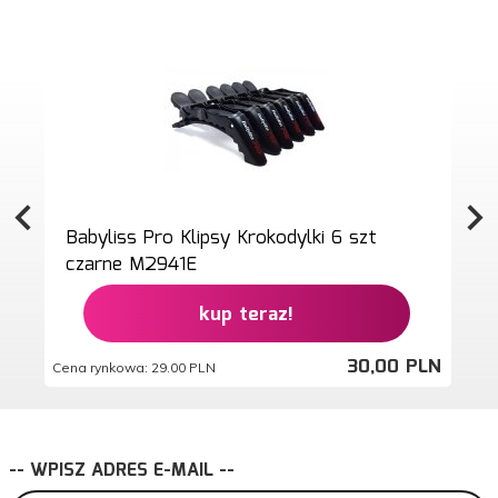
Babyliss Pro Klipsy Krokodylki 6 szt
czarne M2941E
kup teraz!
30,
00
PLN
Cena rynkowa:
29.00 PLN
Ce
-- WPISZ ADRES E-MAIL --