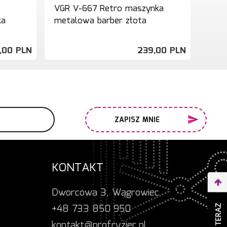
VGR V-667 Retro maszynka
ka
metalowa barber złota
,
00
PLN
239,
00
PLN
ZAPISZ MNIE
KONTAKT
Dworcowa 3, Wągrowiec
+48 733 850 950
kontakt@profryzjer.pl