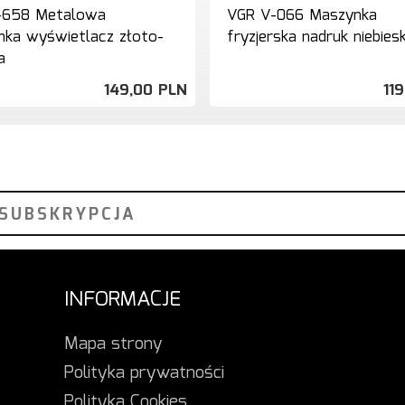
-658 Metalowa
VGR V-066 Maszynka
ka wyświetlacz złoto-
fryzjerska nadruk niebies
a
149,
00
PLN
119
INFORMACJE
Mapa strony
Polityka prywatności
Polityka Cookies