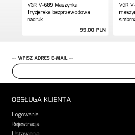
VGR V-689 Maszynka
VGR V
fryzjerska bezprzewodowa
maszyn
nadruk
srebrn
99,
00
PLN
-- WPISZ ADRES E-MAIL --
OBSŁUGA KLIENTA
Logowanie
Rejestracja
Ustawienia