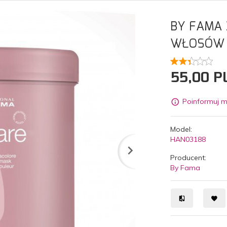
BY FAMA 
WŁOSÓW 
55,
00
P
Poinformuj m
Model:
HAN03188
Producent:
By Fama