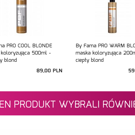
ma PRO COOL BLONDE
By Fama PRO WARM BL
koloryzująca 500ml -
maska koloryzująca 200m
y blond
ciepły blond
89,
00
PLN
59
 TEN PRODUKT WYBRALI RÓWNIE