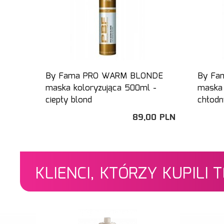
By Fama PRO WARM BLONDE
By Fa
maska koloryzująca 500ml -
maska 
ciepły blond
chłodn
89,
00
PLN
KLIENCI, KTÓRZY KUPILI