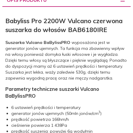
Babyliss Pro 2200W Vulcano czerwona
suszarka do włosów
BAB6180IRE
Suszarka Vulcano BaBylissPRO
wyposażona jest w
generator jonów ujemnych. Ta funkcja ma zbawienny wpływ
na włosy ponieważ domyka łuski włosowe i je wygładza.
Dzięki temu włosy są błyszczące i pięknie wyglądają. Ponadto
do dyspozycji mamy aż 6 ustawień prędkości i temperatury.
Suszarka jest lekka, waży zaledwie 530g, dzięki temu
zapewnia wygodną pracę oraz nie męczy nadgarstka.
Parametry techniczne suszarki Vulcano
BaBylissPRO
6 ustawień prędkości i temperatury
3
generator jonów ujemnych (50mln jonów/cm
)
prędkość powietrza 166hm/h
cieśnienie powierza 1 438Pa
prędkość suszenia: powyżej 6g wody/min