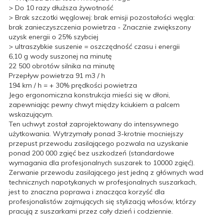
> Do 10 razy dłuższa żywotność
> Brak szczotki węglowej: brak emisji pozostałości węgla:
brak zanieczyszczenia powietrza - Znacznie zwiększony
uzysk energii o 25% szybciej
> ultraszybkie suszenie = oszczędność czasu i energii
6,10 g wody suszonej na minutę
22 500 obrotów silnika na minutę
Przepływ powietrza 91 m3 / h
194 km / h = + 30% prędkości powietrza
Jego ergonomiczna konstrukcja mieści się w dłoni,
zapewniając pewny chwyt między kciukiem a palcem
wskazującym.
Ten uchwyt został zaprojektowany do intensywnego
użytkowania. Wytrzymały ponad 3-krotnie mocniejszy
przepust przewodu zasilającego pozwala na uzyskanie
ponad 200 000 zgięć bez uszkodzeń (standardowe
wymagania dla profesjonalnych suszarek to 10000 zgięć).
Zerwanie przewodu zasilającego jest jedną z głównych wad
technicznych napotykanych w profesjonalnych suszarkach,
jest to znaczna poprawa i znacząca korzyść dla
profesjonalistów zajmujących się stylizacją włosów, którzy
pracują z suszarkami przez cały dzień i codziennie.