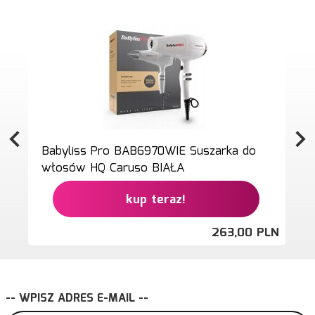
Babyliss Pro BAB6970WIE Suszarka do
włosów HQ Caruso BIAŁA
kup teraz!
263,
00
PLN
-- WPISZ ADRES E-MAIL --