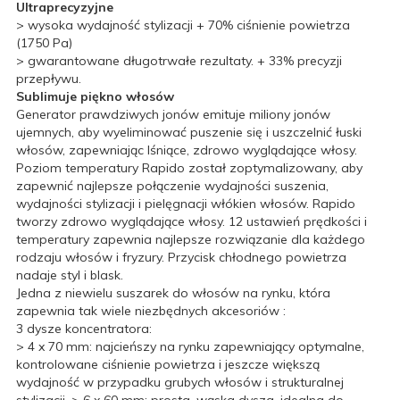
Ultraprecyzyjne
> wysoka wydajność stylizacji + 70% ciśnienie powietrza
(1750 Pa)
> gwarantowane długotrwałe rezultaty. + 33% precyzji
przepływu.
Sublimuje piękno włosów
Generator prawdziwych jonów emituje miliony jonów
ujemnych, aby wyeliminować puszenie się i uszczelnić łuski
włosów, zapewniając lśniące, zdrowo wyglądające włosy.
Poziom temperatury Rapido został zoptymalizowany, aby
zapewnić najlepsze połączenie wydajności suszenia,
wydajności stylizacji i pielęgnacji włókien włosów. Rapido
tworzy zdrowo wyglądające włosy. 12 ustawień prędkości i
temperatury zapewnia najlepsze rozwiązanie dla każdego
rodzaju włosów i fryzury. Przycisk chłodnego powietrza
nadaje styl i blask.
Jedna z niewielu suszarek do włosów na rynku, która
zapewnia tak wiele niezbędnych akcesoriów :
3 dysze koncentratora:
> 4 x 70 mm: najcieńszy na rynku zapewniający optymalne,
kontrolowane ciśnienie powietrza i jeszcze większą
wydajność w przypadku grubych włosów i strukturalnej
stylizacji. > 6 x 60 mm: prosta, wąska dysza, idealna do