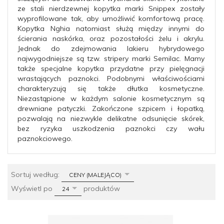
ze stali nierdzewnej kopytka marki Snippex zostały
wyprofilowane tak, aby umożliwić komfortową pracę.
Kopytka Nghia natomiast służą między innymi do
ścierania naskórka, oraz pozostałości żelu i akrylu.
Jednak do zdejmowania lakieru hybrydowego
najwygodniejsze są tzw. stripery marki Semilac. Mamy
także specjalne kopytka przydatne przy pielęgnacji
wrastających paznokci. Podobnymi właściwościami
charakteryzują się także dłutka kosmetyczne.
Niezastąpione w każdym salonie kosmetycznym są
drewniane patyczki. Zakończone szpicem i łopatką,
pozwalają na niezwykle delikatne odsunięcie skórek,
bez ryzyka uszkodzenia paznokci czy wału
paznokciowego.
sort
Sortuj według:
CENY (MALEJĄCO)
pop
Wyświetl po
produktów
24