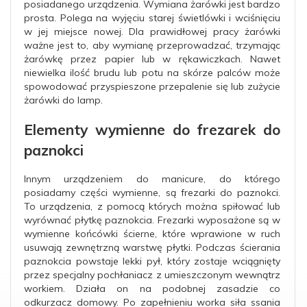
posiadanego urządzenia. Wymiana żarówki jest bardzo
prosta. Polega na wyjęciu starej świetlówki i wciśnięciu
w jej miejsce nowej. Dla prawidłowej pracy żarówki
ważne jest to, aby wymianę przeprowadzać, trzymając
żarówkę przez papier lub w rękawiczkach. Nawet
niewielka ilość brudu lub potu na skórze palców może
spowodować przyspieszone przepalenie się lub zużycie
żarówki do lamp.
Elementy wymienne do frezarek do
paznokci
Innym urządzeniem do manicure, do którego
posiadamy części wymienne, są frezarki do paznokci.
To urządzenia, z pomocą których można spiłować lub
wyrównać płytkę paznokcia. Frezarki wyposażone są w
wymienne końcówki ścierne, które wprawione w ruch
usuwają zewnętrzną warstwę płytki. Podczas ścierania
paznokcia powstaje lekki pył, który zostaje wciągnięty
przez specjalny pochłaniacz z umieszczonym wewnątrz
workiem. Działa on na podobnej zasadzie co
odkurzacz domowy. Po zapełnieniu worka siła ssania