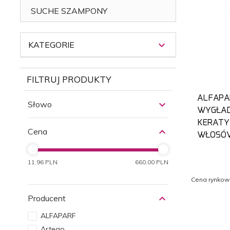
SUCHE SZAMPONY
KATEGORIE
FILTRUJ PRODUKTY
ALFAPA
Słowo
WYGŁAD
KERATY
Cena
WŁOSÓ
11.96 PLN
660.00 PLN
Cena rynkow
Producent
ALFAPARF
Artego