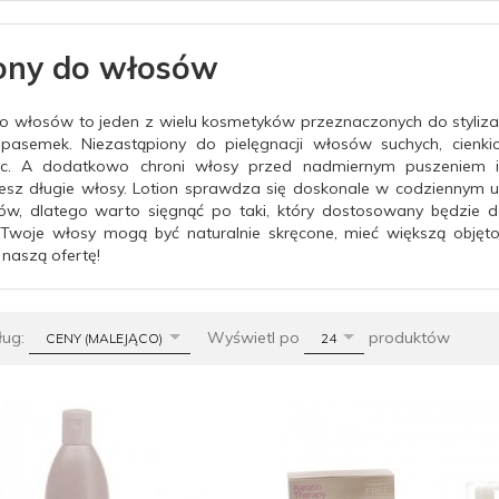
ony do włosów
do włosów to jeden z wielu kosmetyków przeznaczonych do styliz
ji pasemek. Niezastąpiony do pielęgnacji włosów suchych, cienkich
ąc. A dodatkowo chroni włosy przed nadmiernym puszeniem i 
esz długie włosy. Lotion sprawdza się doskonale w codziennym u
ów, dlatego warto sięgnąć po taki, który dostosowany będzie do 
 Twoje włosy mogą być naturalnie skręcone, mieć większą objęt
naszą ofertę!
sort
pop
ług:
Wyświetl po
produktów
CENY (MALEJĄCO)
24