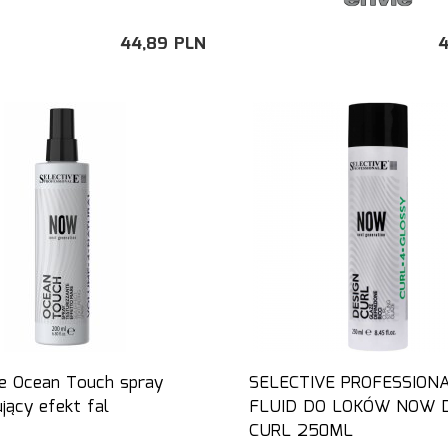
44,
89
PLN
4
ve Ocean Touch spray
SELECTIVE PROFESSION
jący efekt fal
FLUID DO LOKÓW NOW 
CURL 250ML