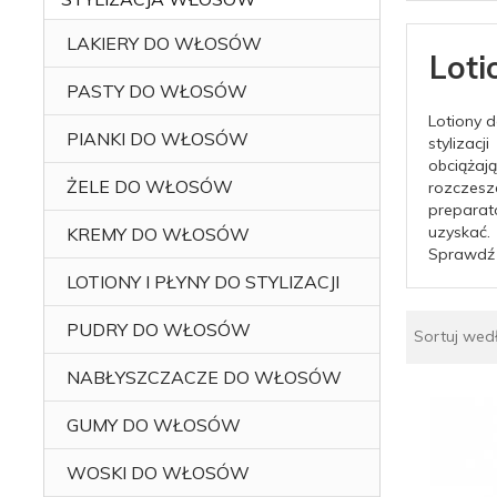
LAKIERY DO WŁOSÓW
Loti
PASTY DO WŁOSÓW
Lotiony 
PIANKI DO WŁOSÓW
stylizac
obciążaj
ŻELE DO WŁOSÓW
rozczesz
preparat
uzyskać.
KREMY DO WŁOSÓW
Sprawdź 
LOTIONY I PŁYNY DO STYLIZACJI
PUDRY DO WŁOSÓW
Sortuj wed
NABŁYSZCZACZE DO WŁOSÓW
GUMY DO WŁOSÓW
WOSKI DO WŁOSÓW