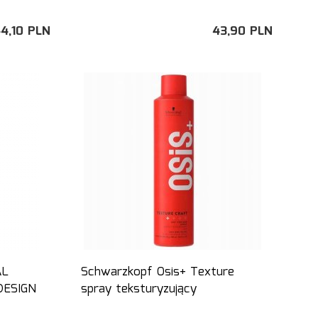
4,
10
PLN
43,
90
PLN
AL
Schwarzkopf Osis+ Texture
DESIGN
spray teksturyzujący