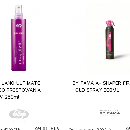
MILANO ULTIMATE
BY FAMA A+ SHAPER FI
DO PROSTOWANIA
HOLD SPRAY 300ML
W 250ml
49,
00
PLN
4
a:
42.00 PLN
Cena rynkowa:
46.00 PLN