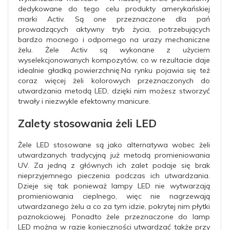
dedykowane do tego celu produkty amerykańskiej
marki Activ. Są one przeznaczone dla pań
prowadzących aktywny tryb życia, potrzebujących
bardzo mocnego i odpornego na urazy mechaniczne
żelu. Żele Activ są wykonane z użyciem
wyselekcjonowanych kompozytów, co w rezultacie daje
idealnie gładką powierzchnię.Na rynku pojawia się też
coraz więcej żeli kolorowych przeznaczonych do
utwardzania metodą LED, dzięki nim możesz stworzyć
trwały i niezwykle efektowny manicure.
Zalety stosowania żeli LED
Żele LED stosowane są jako alternatywa wobec żeli
utwardzanych tradycyjną już metodą promieniowania
UV. Za jedną z głównych ich zalet podaje się brak
nieprzyjemnego pieczenia podczas ich utwardzania.
Dzieje się tak ponieważ lampy LED nie wytwarzają
promieniowania cieplnego, więc nie nagrzewają
utwardzanego żelu a co za tym idzie, pokrytej nim płytki
paznokciowej. Ponadto żele przeznaczone do lamp
LED można w razie konieczności utwardzać także przy