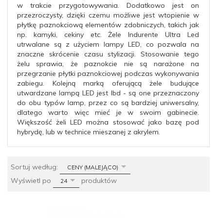
w trakcie przygotowywania. Dodatkowo jest on
przezroczysty, dzięki czemu możliwe jest wtopienie w
płytkę paznokciową elementów zdobniczych, takich jak
np. kamyki, cekiny etc. Żele Indurente Ultra Led
utrwalane są z użyciem lampy LED, co pozwala na
znaczne skrócenie czasu stylizacji. Stosowanie tego
żelu sprawia, że paznokcie nie są narażone na
przegrzanie płytki paznokciowej podczas wykonywania
zabiegu. Kolejną marką oferującą żele budujące
utwardzane lampą LED jest Ibd - są one przeznaczony
do obu typów lamp, przez co są bardziej uniwersalny,
dlatego warto więc mieć je w swoim gabinecie.
Większość żeli LED można stosować jako bazę pod
hybrydę, lub w technice mieszanej z akrylem.
sort
Sortuj według:
CENY (MALEJĄCO)
pop
Wyświetl po
produktów
24