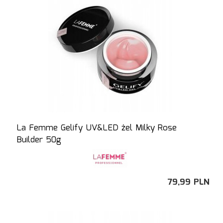
La Femme Gelify UV&LED żel Milky Rose
Builder 50g
79,
99
PLN