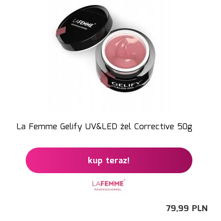
La Femme Gelify UV&LED żel Corrective 50g
kup teraz!
79,
99
PLN