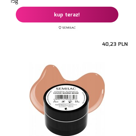
15g
kup teraz!
40,
23
PLN