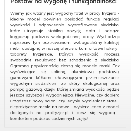
Postaw na wygodę i funkcjonalność!
Wiemy, jak ważny jest wygodny fotel w pracy fryzjera -
idealny model powinien posiadać funkcję regulacji
wysokości i odpowiednio wyprofilowane siedzisko,
które utrzymuje stabilną pozycję ciała i odciąża
kręgosłup podczas wielogodzinnej pracy. Wychodząc
naprzeciw tym oczekiwaniom, wzbogaciliśmy kolekcję
mebli dostępną w naszej ofercie o komfortowe hokery i
taborety fryzjerskie, których wysokość możesz
swobodnie regulować bez schodzenia z siedziska.
Ogromną popularnością cieszą się modele marki Fox
wyróżniające się solidną, aluminiową podstawą,
gumowymi kółkami ułatwiającymi przemieszczanie,
wygodnym siedziskiem ze skóry ekologicznej oraz
pompą gazową, dzięki której zmiana wysokości będzie
jeszcze szybsza i wygodniejsza. Nieważne, czy dopiero
urządzasz nowy salon, czy jedynie wymieniasz stare i
niepraktyczne meble na nowe - wybierz jeden z modeli
dostępnych na profryzjer.pl i ciesz się wygodą i
komfortem podczas codziennych zajęć!