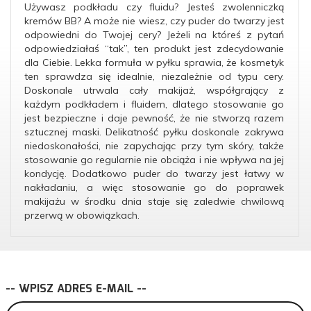
Używasz podkładu czy fluidu? Jesteś zwolenniczką
kremów BB? A może nie wiesz, czy puder do twarzy jest
odpowiedni do Twojej cery? Jeżeli na któreś z pytań
odpowiedziałaś “tak”, ten produkt jest zdecydowanie
dla Ciebie. Lekka formuła w pyłku sprawia, że kosmetyk
ten sprawdza się idealnie, niezależnie od typu cery.
Doskonale utrwala cały makijaż, współgrający z
każdym podkładem i fluidem, dlatego stosowanie go
jest bezpieczne i daje pewność, że nie stworzą razem
sztucznej maski. Delikatność pyłku doskonale zakrywa
niedoskonałości, nie zapychając przy tym skóry, także
stosowanie go regularnie nie obciąża i nie wpływa na jej
kondycję. Dodatkowo puder do twarzy jest łatwy w
nakładaniu, a więc stosowanie go do poprawek
makijażu w środku dnia staje się zaledwie chwilową
przerwą w obowiązkach.
-- WPISZ ADRES E-MAIL --