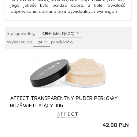
jego jakość była bardzo dobra, z kolei trwałość
odpowiednio dobrana do indywidualnych wymagań.
sort
Sortuj według:
CENY (MALEJĄCO)
pop
Wyświetl po
produktów
24
AFFECT TRANSPARENTNY PUDER PERŁOWY
ROZŚWIETLAJĄCY 10G
42,
00
PLN