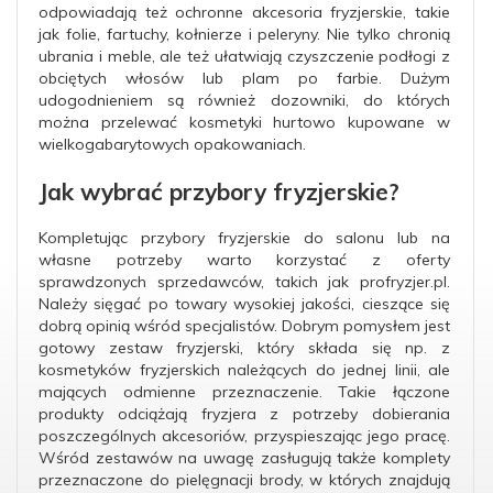
odpowiadają też ochronne akcesoria fryzjerskie, takie
jak folie, fartuchy, kołnierze i peleryny. Nie tylko chronią
ubrania i meble, ale też ułatwiają czyszczenie podłogi z
obciętych włosów lub plam po farbie. Dużym
udogodnieniem są również dozowniki, do których
można przelewać kosmetyki hurtowo kupowane w
wielkogabarytowych opakowaniach.
Jak wybrać przybory fryzjerskie?
Kompletując przybory fryzjerskie do salonu lub na
własne potrzeby warto korzystać z oferty
sprawdzonych sprzedawców, takich jak profryzjer.pl.
Należy sięgać po towary wysokiej jakości, cieszące się
dobrą opinią wśród specjalistów. Dobrym pomysłem jest
gotowy zestaw fryzjerski, który składa się np. z
kosmetyków fryzjerskich należących do jednej linii, ale
mających odmienne przeznaczenie. Takie łączone
produkty odciążają fryzjera z potrzeby dobierania
poszczególnych akcesoriów, przyspieszając jego pracę.
Wśród zestawów na uwagę zasługują także komplety
przeznaczone do pielęgnacji brody, w których znajdują