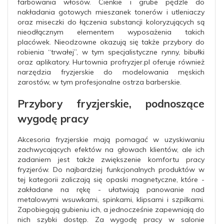
farbowania włosów. Cienkie i grube pędzle do
nakładania gotowych mieszanek tonerów i utleniaczy
oraz miseczki do łączenia substancji koloryzujących są
nieodłącznym elementem wyposażenia takich
placówek. Nieodzowne okazują się także przybory do
robienia “trwałej”, w tym specjalistyczne rynny, bibułki
oraz aplikatory. Hurtownia profryzjer.pl oferuje również
narzędzia fryzjerskie do modelowania męskich
zarostów, w tym profesjonalne ostrza barberskie.
Przybory fryzjerskie, podnoszące
wygodę pracy
Akcesoria fryzjerskie mają pomagać w uzyskiwaniu
zachwycających efektów na głowach klientów, ale ich
zadaniem jest także zwiększenie komfortu pracy
fryzjerów. Do najbardziej funkcjonalnych produktów w
tej kategorii zaliczają się opaski magnetyczne, które -
zakładane na rękę - ułatwiają panowanie nad
metalowymi wsuwkami, spinkami, klipsami i szpilkami.
Zapobiegają gubieniu ich, a jednocześnie zapewniają do
nich szybki dostęp. Za wygodę pracy w salonie