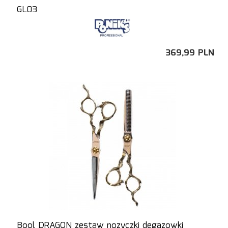
GL03
369,
99
PLN
Bool DRAGON zestaw nozyczki degazowki