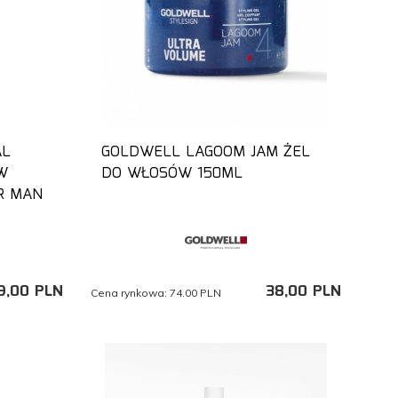
AL
GOLDWELL LAGOOM JAM ŻEL
W
DO WŁOSÓW 150ML
R MAN
9,
00
PLN
38,
00
PLN
Cena rynkowa:
74.00 PLN