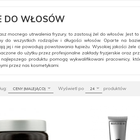
E DO WŁOSÓW
kasz mocnego utrwalenia fryzury, to zastosuj żel do włosów. Jest to
y do wszystkich rodzajów i długości włosów. Oparte na bazie
ją jej i nie powodują powstawania łupieżu. Wysokiej jakości żele 
aczone do użytku przez profesjonalne zakłady fryzjerskie oraz prz
 najlepszego produktu pomogą wykwalifikowani pracownicy, kt
ymi przez nas kosmetykami.
sort
pop
ług:
Wyświetl po
produktów
CENY (MALEJĄCO)
24