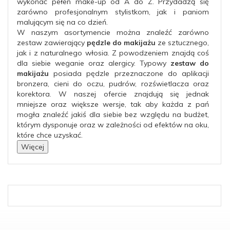
wykonać pełen make-up od A do Z. Przydadzą się
zarówno profesjonalnym stylistkom, jak i paniom
malującym się na co dzień.
W naszym asortymencie można znaleźć zarówno
zestaw zawierający
pędzle do makijażu
ze sztucznego,
jak i z naturalnego włosia. Z powodzeniem znajdą coś
dla siebie weganie oraz alergicy. Typowy
zestaw do
makijażu
posiada pędzle przeznaczone do aplikacji
bronzera, cieni do oczu, pudrów, rozświetlacza oraz
korektora. W naszej ofercie znajdują się jednak
mniejsze oraz większe wersje, tak aby każda z pań
mogła znaleźć jakiś dla siebie bez względu na budżet,
którym dysponuje oraz w zależności od efektów na oku,
które chce uzyskać.
Więcej