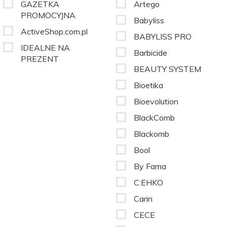
GAZETKA
Artego
PROMOCYJNA
Babyliss
ActiveShop.com.pl
BABYLISS PRO
IDEALNE NA
Barbicide
PREZENT
BEAUTY SYSTEM
Bioetika
Bioevolution
BlackComb
Blackomb
Bool
By Fama
C:EHKO
Carin
CECE