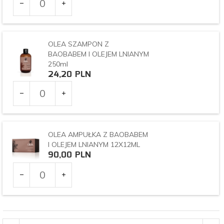
dla
produktu
5040
OLEA SZAMPON Z
BAOBABEM I OLEJEM LNIANYM
250ml
24,
20
PLN
Ilość
dla
produktu
5044
OLEA AMPUŁKA Z BAOBABEM
I OLEJEM LNIANYM 12X12ML
90,
00
PLN
Ilość
dla
produktu
5048