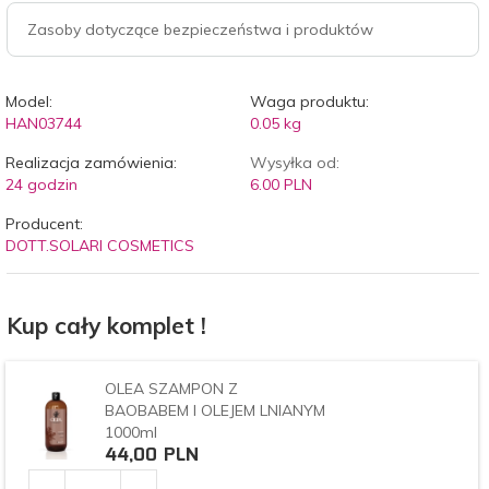
Zasoby dotyczące bezpieczeństwa i produktów
Model:
Waga produktu:
HAN03744
0.05
kg
Realizacja zamówienia:
Wysyłka od:
24 godzin
6.00 PLN
Producent:
DOTT.SOLARI COSMETICS
Kup cały komplet !
OLEA SZAMPON Z
BAOBABEM I OLEJEM LNIANYM
1000ml
44,
00
PLN
Ilość