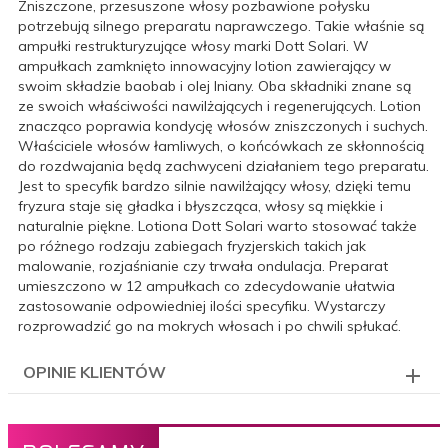
Zniszczone, przesuszone włosy pozbawione połysku
potrzebują silnego preparatu naprawczego. Takie właśnie są
ampułki restrukturyzujące włosy marki Dott Solari. W
ampułkach zamknięto innowacyjny lotion zawierający w
swoim składzie baobab i olej lniany. Oba składniki znane są
ze swoich właściwości nawilżających i regenerujących. Lotion
znacząco poprawia kondycję włosów zniszczonych i suchych.
Właściciele włosów łamliwych, o końcówkach ze skłonnością
do rozdwajania będą zachwyceni działaniem tego preparatu.
Jest to specyfik bardzo silnie nawilżający włosy, dzięki temu
fryzura staje się gładka i błyszcząca, włosy są miękkie i
naturalnie piękne. Lotiona Dott Solari warto stosować także
po różnego rodzaju zabiegach fryzjerskich takich jak
malowanie, rozjaśnianie czy trwała ondulacja. Preparat
umieszczono w 12 ampułkach co zdecydowanie ułatwia
zastosowanie odpowiedniej ilości specyfiku. Wystarczy
rozprowadzić go na mokrych włosach i po chwili spłukać.
OPINIE KLIENTÓW