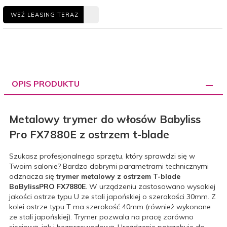
WEŹ LEASING TERAZ
OPIS PRODUKTU
Metalowy trymer do włosów Babyliss
Pro
FX7880E z ostrzem t-blade
Szukasz profesjonalnego sprzętu, który sprawdzi się w
Twoim salonie? Bardzo dobrymi parametrami technicznymi
odznacza się
trymer metalowy z ostrzem T-blade
BaBylissPRO FX7880E
. W urządzeniu zastosowano wysokiej
jakości ostrze typu U ze stali japońskiej o szerokości 30mm. Z
kolei ostrze typu T ma szerokość 40mm (również wykonane
ze stali japońskiej). Trymer pozwala na pracę zarówno
sieciową, jak i bezprzewodową. Urządzenie potrzebuje do