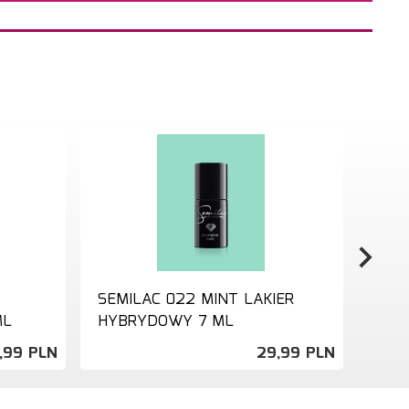
SEMILAC 022 MINT LAKIER
SEM
ML
HYBRYDOWY 7 ML
LAK
,
99
PLN
29,
99
PLN