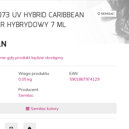
073 UV HYBRID CARIBBEAN
ER HYBRYDOWY 7 ML
LN
nie gdy produkt będzie dostępny
Waga produktu:
EAN:
0.05
kg
5901867974129
Producent:
Semilac
Semilac kolory