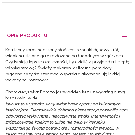
OPIS PRODUKTU
Kamienny taras nagrzany słońcem, szorstki dębowy stół,
widok na zielone gaje rozłożone na łagodnych wzgórzach.
Czy istnieją lepsze okoliczności, by dzielić z przyjaciółmi ciepłą
włoską strawę? Świeży makaron, delikatne pomidory i
łagodne sosy śmietanowe wspaniale akompaniują lekkiej
wakacyjnej rozmowie!
Charakterystyka: Bardzo jasny odcień beżu z wyraźną nutką
brzoskwini w tle.
lavours
to wysmakowany świat barw oparty na kulinarnych
inspiracjach. Pieczołowicie dobrana pigmentacja pozwoliła nam
odtworzyć wykwintne i nieoczywiste smaki. Intensywność i
zróżnicowanie kolekcji to ukłon nie tylko w kierunku
wspaniałego świata potraw, ale i różnorodności sytuacji, w
jakich dzielimy pasję smakowania. Możemy to robić przy