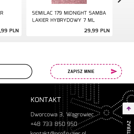
ER
SEMILAC 179 MIDNIGHT SAMBA
SEM
LAKIER HYBRYDOWY 7 ML
LAK
,
99
PLN
29,
99
PLN
ZAPISZ MNIE
KONTAKT
Dworcowa 3, Wągrowiec
+48 733 850 950
kontakt@profryzjer.pl