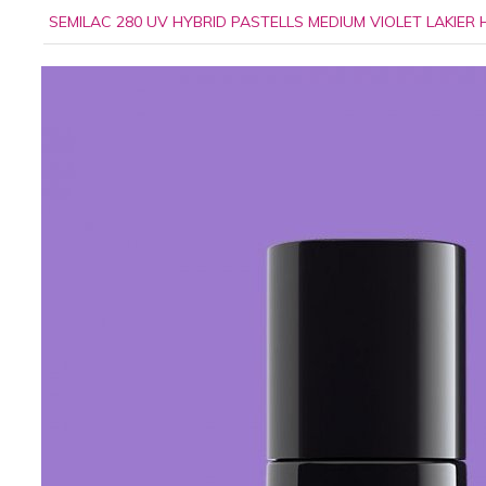
SEMILAC 280 UV HYBRID PASTELLS MEDIUM VIOLET LAKIE