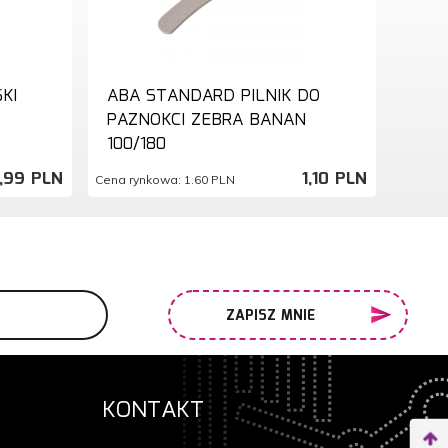
KI
ABA STANDARD PILNIK DO
PAZNOKCI ZEBRA BANAN
100/180
,
99
PLN
1,
10
PLN
Cena rynkowa:
1.60 PLN
ZAPISZ MNIE
KONTAKT