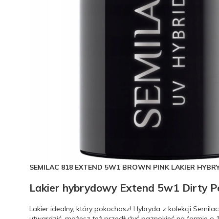
SEMILAC 818 EXTEND 5W1 BROWN PINK LAKIER HYBR
Lakier hybrydowy Extend 5w1 Dirty P
Lakier idealny, który pokochasz! Hybryda z kolekcji Semil
utwardzić, możesz też przedłużyć paznokieć na formie o 1