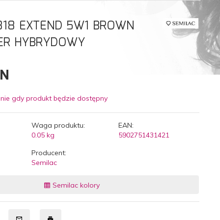
818 EXTEND 5W1 BROWN
IER HYBRYDOWY
LN
nie gdy produkt będzie dostępny
Waga produktu:
EAN:
0.05
kg
5902751431421
Producent:
Semilac
Semilac kolory