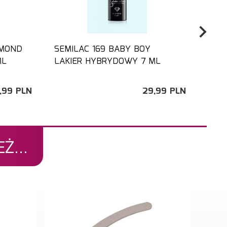
AMOND
SEMILAC 169 BABY BOY
SEM
ML
LAKIER HYBRYDOWY 7 ML
HYB
,
99
PLN
29,
99
PLN
Ż...