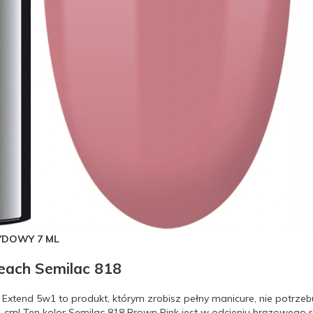
YDOWY 7 ML
each Semilac 818
ac Extend 5w1 to produkt, którym zrobisz pełny manicure, nie potrz
 cm! Ten kolor Semilac 818 Brown Pink jest w odcieniu brązowego r