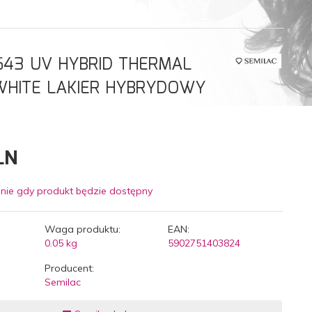
643 UV HYBRID THERMAL
HITE LAKIER HYBRYDOWY
LN
nie gdy produkt będzie dostępny
Waga produktu:
EAN:
0.05
kg
5902751403824
Producent:
Semilac