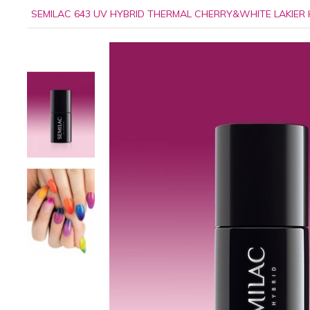
SEMILAC 643 UV HYBRID THERMAL CHERRY&WHITE LAKIE