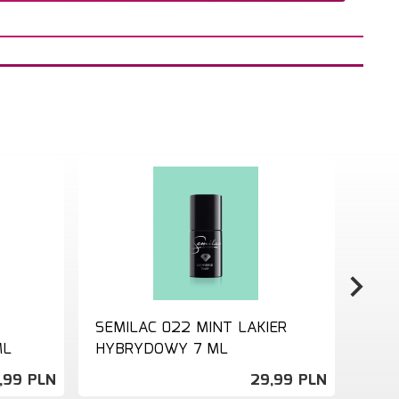
SEMILAC 022 MINT LAKIER
SEMI
ML
HYBRYDOWY 7 ML
HYB
,
99
PLN
29,
99
PLN