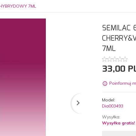
R HYBRYDOWY 7ML
SEMILAC 
CHERRY&W
7ML
33,
00
P
Poinformuj m
Model:
Dia003493
Wysyłka:
Wysyłka gratis!