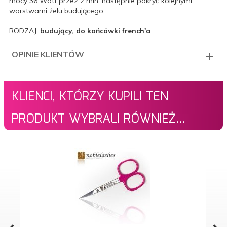
mocy 36 Watt przez 2 min, następnie pokryć kolejnymi
warstwami żelu budującego.
RODZAJ:
budujący, do końcówki french'a
OPINIE KLIENTÓW
KLIENCI, KTÓRZY KUPILI TEN
PRODUKT WYBRALI RÓWNIEŻ...