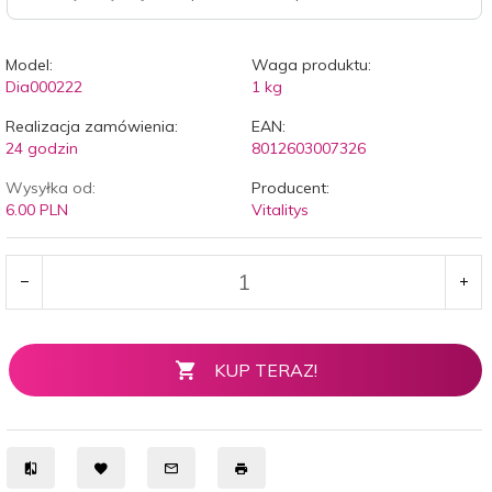
Model:
Waga produktu:
Dia000222
1
kg
Realizacja zamówienia:
EAN:
24 godzin
8012603007326
Wysyłka od:
Producent:
6.00 PLN
Vitalitys
KUP TERAZ!