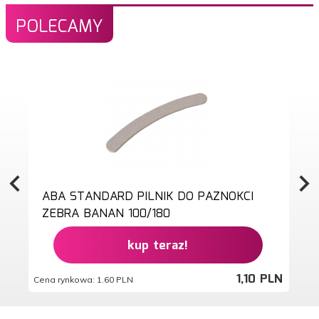
POLECAMY
ABA STANDARD PILNIK DO PAZNOKCI
ZEBRA BANAN 100/180
kup teraz!
1,
10
PLN
Cena rynkowa:
1.60 PLN
Ce