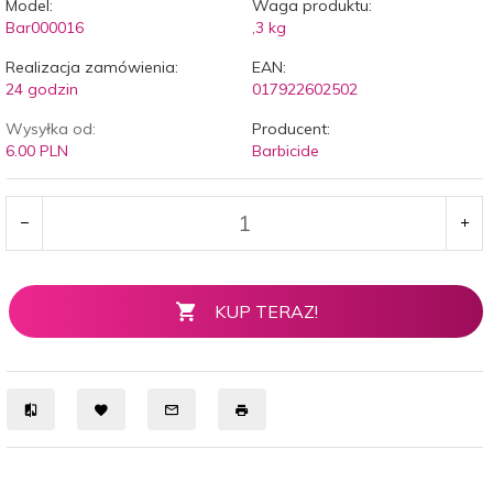
Model:
Waga produktu:
Bar000016
,3
kg
Realizacja zamówienia:
EAN:
24 godzin
017922602502
Wysyłka od:
Producent:
6.00 PLN
Barbicide
KUP TERAZ!