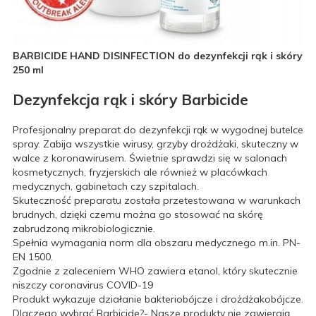
BARBICIDE HAND DISINFECTION do dezynfekcji rąk i skóry
250 ml
Dezynfekcja rąk i skóry Barbicide
Profesjonalny preparat do dezynfekcji rąk w wygodnej butelce
spray. Zabija wszystkie wirusy, grzyby drożdżaki, skuteczny w
walce z koronawirusem. Świetnie sprawdzi się w salonach
kosmetycznych, fryzjerskich ale również w placówkach
medycznych, gabinetach czy szpitalach.
Skuteczność preparatu została przetestowana w warunkach
brudnych, dzięki czemu można go stosować na skórę
zabrudzoną mikrobiologicznie.
Spełnia wymagania norm dla obszaru medycznego m.in. PN-
EN 1500.
Zgodnie z zaleceniem WHO zawiera etanol, który skutecznie
niszczy coronavirus COVID-19
Produkt wykazuje działanie bakteriobójcze i drożdżakobójcze.
Dlaczego wybrać Barbicide?- Nasze produkty nie zawierają