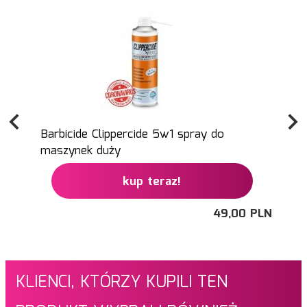
Barbicide Clippercide 5w1 spray do
maszynek duży
1
kup teraz!
49,
00
PLN
KLIENCI, KTÓRZY KUPILI TEN