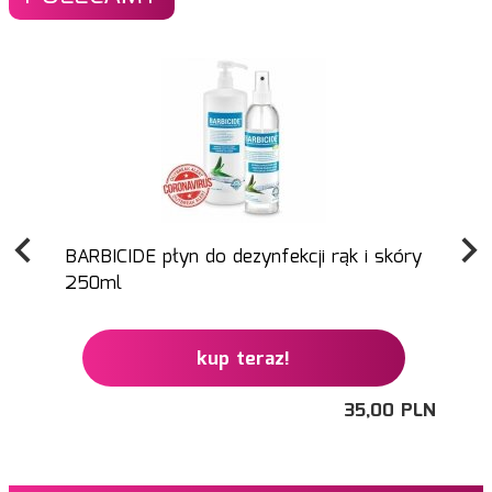
BARBICIDE płyn do dezynfekcji rąk i skóry
250ml
kup teraz!
35,
00
PLN