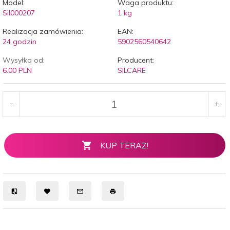
Model:
Waga produktu:
Sil000207
1
kg
Realizacja zamówienia:
EAN:
24 godzin
5902560540642
Wysyłka od:
Producent:
6.00 PLN
SILCARE
KUP TERAZ!