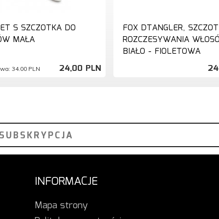
ET S SZCZOTKA DO
FOX DTANGLER, SZCZOT
ÓW MAŁA
ROZCZESYWANIA WŁOS
BIAŁO - FIOLETOWA
24,
00
PLN
24
owa:
34.00 PLN
INFORMACJE
Mapa strony