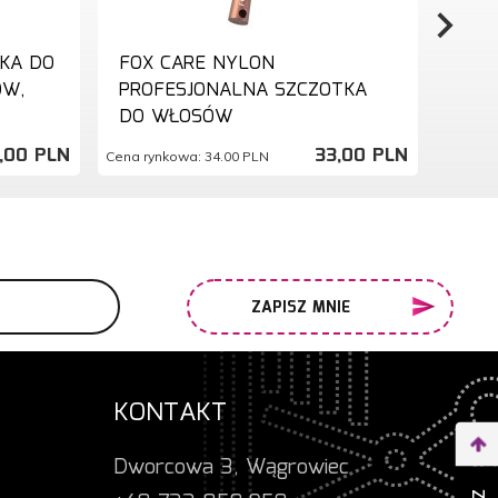
KA DO
FOX CARE NYLON
FOX
ÓW,
PROFESJONALNA SZCZOTKA
OKR
DO WŁOSÓW
33
,
00
PLN
33,
00
PLN
Cena rynkowa:
34.00 PLN
Cena ry
ZAPISZ MNIE
KONTAKT
Dworcowa 3, Wągrowiec