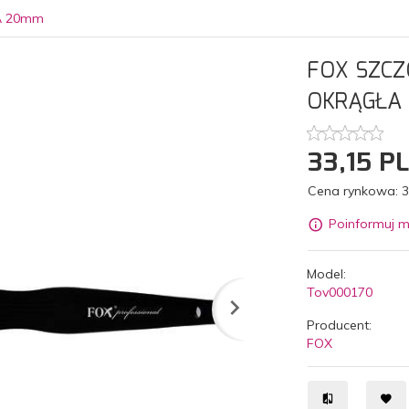
A 20mm
FOX SZC
OKRĄGŁA
33,
15
P
Cena rynkowa:
3
Poinformuj m
Model:
Tov000170
Producent:
FOX