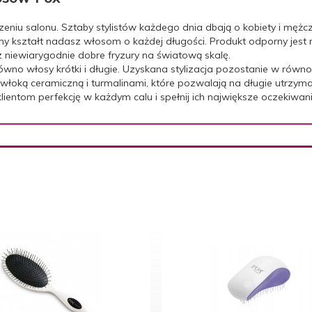
niu salonu. Sztaby stylistów każdego dnia dbają o kobiety i mężc
kształt nadasz włosom o każdej długości. Produkt odporny jest 
z niewiarygodnie dobre fryzury na światową skalę.
wno włosy krótki i długie. Uzyskana stylizacja pozostanie w równ
powłoką ceramiczną i turmalinami, które pozwalają na długie utrzym
klientom perfekcję w każdym calu i spełnij ich największe oczekiwan