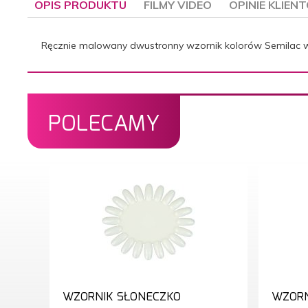
OPIS PRODUKTU
FILMY VIDEO
OPINIE KLIEN
Ręcznie malowany dwustronny wzornik kolorów Semilac wsp
POLECAMY
WZORNIK SŁONECZKO
WZORN