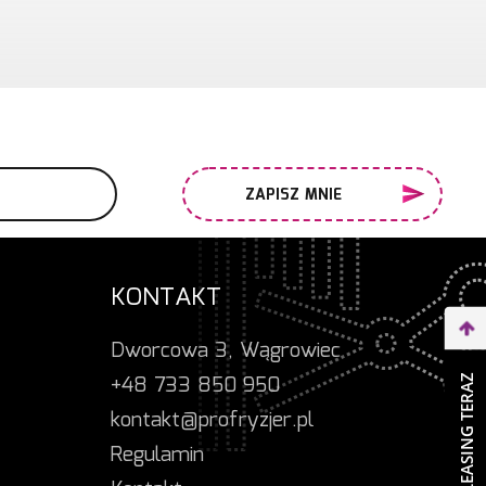
ZAPISZ MNIE
KONTAKT
Dworcowa 3, Wągrowiec
+48 733 850 950
WEŹ LEASING TERAZ
kontakt@profryzjer.pl
Regulamin