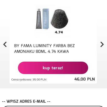
BY FAMA LUMINITY FARBA BEZ
AMONIAKU 80ML 4.74 KAWA
kup teraz!
46,
00
PLN
Cena rynkowa:
35.00 PLN
Ce
-- WPISZ ADRES E-MAIL --