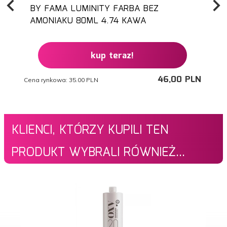
BY FAMA LUMINITY FARBA BEZ
AMONIAKU 80ML 4.74 KAWA
kup teraz!
46,
00
PLN
Cena rynkowa:
35.00 PLN
Ce
KLIENCI, KTÓRZY KUPILI TEN
PRODUKT WYBRALI RÓWNIEŻ...