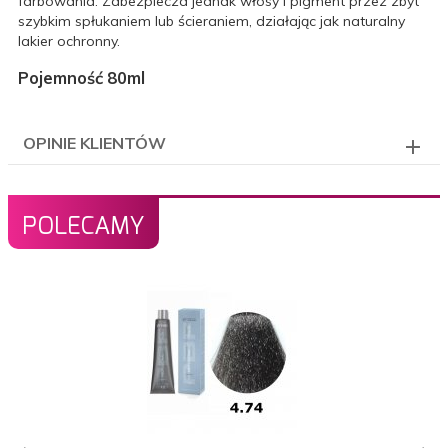
farbowania. Zabezpiecza jednak włosy i pigment przez zbyt
szybkim spłukaniem lub ścieraniem, działając jak naturalny
lakier ochronny.
Pojemność 80ml
OPINIE KLIENTÓW
POLECAMY