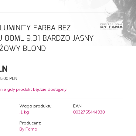
LUMINITY FARBA BEZ
 80ML 9.31 BARDZO JASNY
EŻOWY BLOND
LN
5.00 PLN
nie gdy produkt będzie dostępny
Waga produktu:
EAN:
.1
kg
8032755444930
Producent:
By Fama