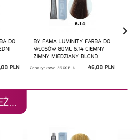
BA DO
BY FAMA LUMINITY FARBA DO
BY 
EDNI
WŁOSÓW 80ML 6.14 CIEMNY
BEZ
ZIMNY MIEDZIANY BLOND
KAW
,
00
PLN
46,
00
PLN
Cena rynkowa:
35.00 PLN
Cena ry
Ż...