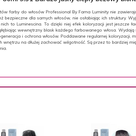
stów farby do włosów Professional By Fama Luminity nie zawiera
ż bezpieczne dla samych włosów, nie osłabiając ich struktury. Wyj
h to Luminescina. To dzięki niej efek koloryzacji jest jeszcze ład
głębiając wewnętrzny blask każdego farbowanego włosa. Wydają s
 regeneracja i ochrona włosów. Poddawane regularnej koloryzacji,
h wnętrzu na dłużej zachować wilgotność. Są przez to bardziej mię
nia.