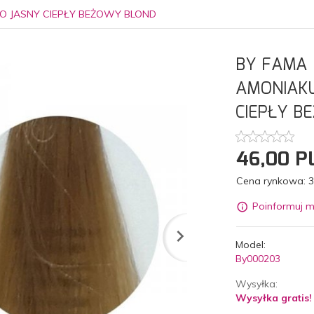
ZO JASNY CIEPŁY BEŻOWY BLOND
BY FAMA 
AMONIAKU
CIEPŁY B
46,
00
P
Cena rynkowa:
3
Poinformuj m
Model:
By000203
Wysyłka:
Wysyłka gratis!