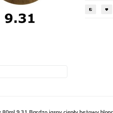
80ml 9.31 Bardzo jasny ciepły beżowy blon