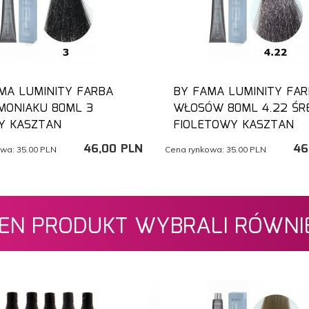
MA LUMINITY FARBA
BY FAMA LUMINITY FAR
MONIAKU 80ML 3
WŁOSÓW 80ML 4.22 ŚR
Y KASZTAN
FIOLETOWY KASZTAN
46,
00
PLN
46
owa:
35.00 PLN
Cena rynkowa:
35.00 PLN
 TEN PRODUKT WYBRALI RÓWNIE