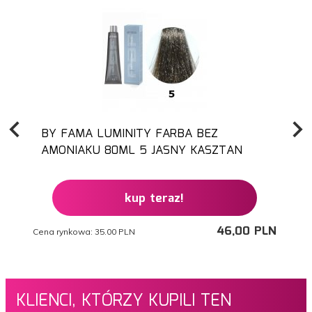
BY FAMA LUMINITY FARBA BEZ
AMONIAKU 80ML 5 JASNY KASZTAN
kup teraz!
46,
00
PLN
Cena rynkowa:
35.00 PLN
Ce
KLIENCI, KTÓRZY KUPILI TEN