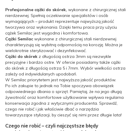
Profesjonalne cążki do skórek,
wykonane z chirurgicznej stali
nierdzewnej. Spełnią oczekiwanie specjalistów i osób
wymagających – produkt reprezentuje najwyższą jakość
tworzywa oraz wykonania. Dzięki temu praca przy użyciu
cążek Semilac jest wygodna i komfortowa.
Cążki Semilac
wykonane z chirurgicznej stali nierdzewnej
charakteryzują się wybitną odpornością na korozję. Można je
wielokrotnie sterylizować i dezynfekować.
Cążki do skórek
z długością ostrza 3mm są niezwykle
precyzyjne i bardzo ostre. W ofercie posiadamy także cążki
do skórek z długością ostrza 5 i 7mm. Wybór wielkości ostrza
zależy od indywidulanych upodobań.
W Semilac priorytetem jest najwyższa jakość produktów.
Po ich zakupie to jednak na Tobie spoczywa obowiązek
odpowiedniego dbania o sprzęt. Pamiętaj, że na jego długą
żywotność oraz komfortowe użytkowanie wpływa regularna
konserwacja zgodna z wytycznymi producenta. Sprawdź,
czego nie robić i jak właściwie dbać o narzędzia
towarzyszące stylizacji, by cieszyć się nimi przez długie lata!
Czego nie robić – czyli najczęstsze błędy