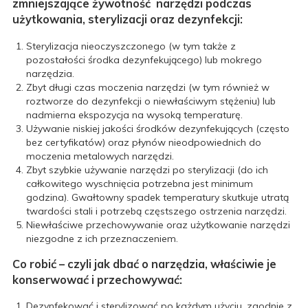
zmniejszające żywotność narzędzi podczas
użytkowania, sterylizacji oraz dezynfekcji:
Sterylizacja nieoczyszczonego (w tym także z
pozostałości środka dezynfekującego) lub mokrego
narzędzia.
Zbyt długi czas moczenia narzędzi (w tym również w
roztworze do dezynfekcji o niewłaściwym stężeniu) lub
nadmierna ekspozycja na wysoką temperaturę.
Używanie niskiej jakości środków dezynfekujących (często
bez certyfikatów) oraz płynów nieodpowiednich do
moczenia metalowych narzędzi.
Zbyt szybkie używanie narzędzi po sterylizacji (do ich
całkowitego wyschnięcia potrzebna jest minimum
godzina). Gwałtowny spadek temperatury skutkuje utratą
twardości stali i potrzebą częstszego ostrzenia narzędzi.
Niewłaściwe przechowywanie oraz użytkowanie narzędzi
niezgodne z ich przeznaczeniem.
Co robić – czyli jak dbać o narzędzia, właściwie je
konserwować i przechowywać:
Dezynfekować i sterylizować po każdym użyciu, zgodnie z