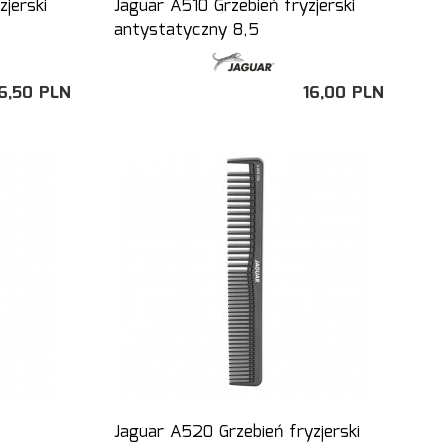
jerski
Jaguar A510 Grzebień fryzjerski
antystatyczny 8,5
6,
50
PLN
16,
00
PLN
Jaguar A520 Grzebień fryzjerski