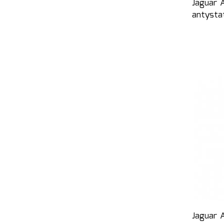
Jaguar A
antysta
Jaguar A