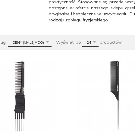
praktyczność.
Stosowane są przede wszys
dostępne w ofercie naszego sklepu grzeb
oryginalne i bezpieczne w użytkowaniu.
Du
rodzaju zabiegu fryzjerskiego.
sort
pop
ług:
Wyświetl po
produktów
CENY (MALEJĄCO)
24