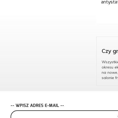
antysta
Czy g
Wszystkie
okresu e
na nowe,
salonie f
-- WPISZ ADRES E-MAIL --