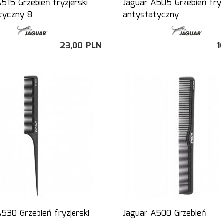
515 Grzebień fryzjerski
Jaguar A505 Grzebień fryz
tyczny 8
antystatyczny
23,
00
PLN
1
530 Grzebień fryzjerski
Jaguar A500 Grzebień