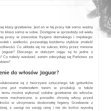
iej klasy grzebienia. Jest on w tej pracy tak samo ważny
 to klasa sama w sobie.
Dostępne w sprzedaży od wielu
ej pracy w zawodzie fryzjera damskiego i męskiego.
li i wielkości, pozwalają każdemu styliście znaleźć
ożliwości.
Co składa się na sukces, który przez minione
w Jaguar? Dlaczego w dalszym ciągu są to jedne z
u? Co należy wiedzieć, zanim zdecydują się Państwo za
bieni?
enie do włosów Jaguar?
rodukowane są z tworzywa sztucznego lub gatunków
zne jest materiałem tanim w produkcji, a także
i temu można wykonać solidne grzebienie do włosów,
zenia mechaniczne, a ponadto chronią włosy przed
dności w utrzymaniu doskonałej higieny.
Grzebienie z
ziej, z uwagi na swoją cenę i nie do końca wysoką