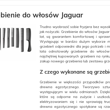
bienie do włosów Jaguar
Trudno wyobrazić sobie fryzjera bez wysok
jak
nożyczki. Grzebienie do włosów Jaguar
lat, są gwarantem komfortowej i sprawn
Występując w bardzo dużym wyborze mode
grzebień odpowiedni dla jego potrzeb i m
lata odnotowały grzebienie do włosó
najchętniej kupowanych grzebieni na rynk
zakup nowego grzebienia lub zestawu grze
Z czego wykonane są grzebi
Grzebienie w większości przypadków p
drewna egzotycznego. Tworzywo sztuc
występującym w wielu odmianach.
Dzięk
które są odporne na zużycie i uszkod
elektryzowaniem się i nie sprawiają tru
drewna egzotycznego spotykane są rzad