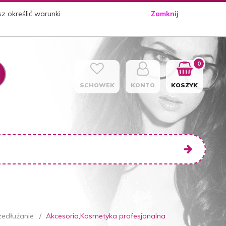
sz określić warunki
Zamknij
0
SCHOWEK
KONTO
KOSZYK
zedłużanie
Akcesoria,Kosmetyka profesjonalna