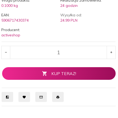
Waga produktu:
Realizacja zamówienia:
0.1000
kg
24 godzin
EAN:
Wysyłka od:
5906717430374
24.99 PLN
Producent:
activeshop
KUP TERAZ!