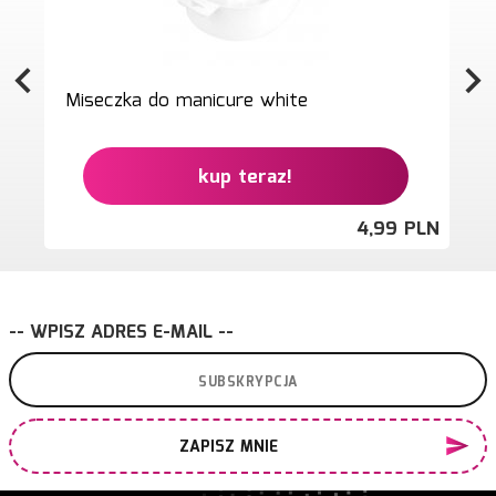
Miseczka do manicure white
kup teraz!
4,
99
PLN
-- WPISZ ADRES E-MAIL --
ZAPISZ MNIE