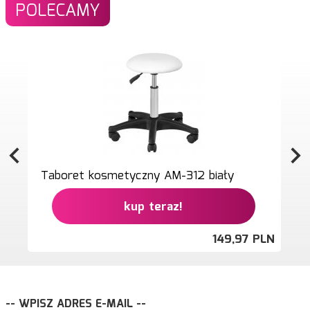
POLECAMY
Taboret kosmetyczny AM-312 biały
kup teraz!
149,
97
PLN
-- WPISZ ADRES E-MAIL --