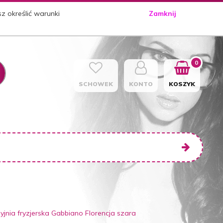
sz określić warunki
Zamknij
0
SCHOWEK
KONTO
KOSZYK
yjnia fryzjerska Gabbiano Florencja szara