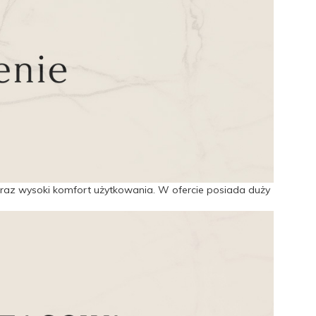
 oraz wysoki komfort użytkowania. W ofercie posiada duży