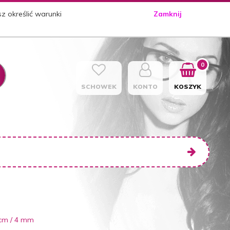
sz określić warunki
Zamknij
0
SCHOWEK
KONTO
KOSZYK
 cm / 4 mm