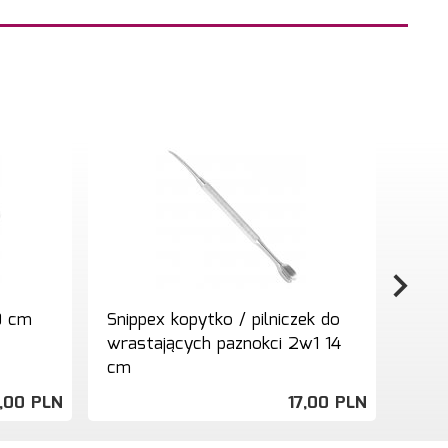
0 cm
Snippex kopytko / pilniczek do
Snip
wrastających paznokci 2w1 14
cm
,
00
PLN
17,
00
PLN