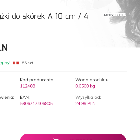
ążki do skórek A 10 cm / 4
LN
ępny!
156 szt.
Kod producenta:
Waga produktu:
112488
0.0500
kg
wienia:
EAN:
Wysyłka od:
5906717406805
24.99 PLN