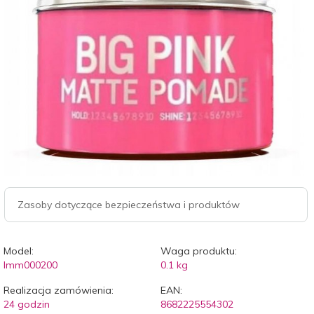
Zasoby dotyczące bezpieczeństwa i produktów
Model:
Waga produktu:
Imm000200
0.1
kg
Realizacja zamówienia:
EAN:
24 godzin
8682225554302