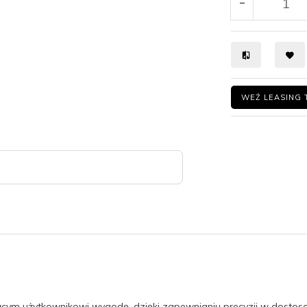
WEŹ LEASING 
m
cym użytkownikowi wygodę, dzięki zapewnianiu precyzji w dostosow