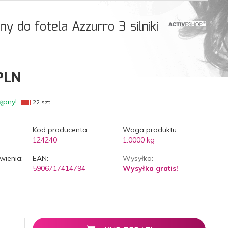
y do fotela Azzurro 3 silniki
PLN
ępny!
22 szt.
Kod producenta:
Waga produktu:
124240
1.0000
kg
wienia:
EAN:
Wysyłka:
5906717414794
Wysyłka gratis!