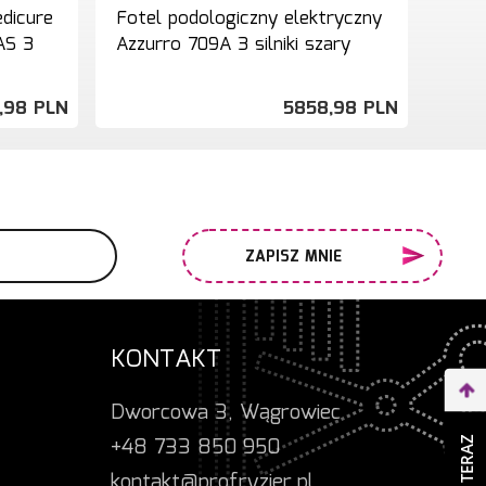
dicure
Fotel podologiczny elektryczny
Fote
AS 3
Azzurro 709A 3 silniki szary
elek
silni
,
98
PLN
5858,
98
PLN
ZAPISZ MNIE
KONTAKT
Dworcowa 3, Wągrowiec
+48 733 850 950
kontakt@profryzjer.pl