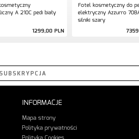
 kosmetyczny
Fotel kosmetyczny do pe
liczny A 210C pedi biały
elektryczny Azzurro 708
silniki szary
1299,
00
PLN
7359
INFORMACJE
Mapa strony
Polityka prywatności
Polityka Cookies