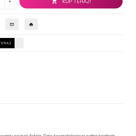
KUP TERAZ!
TERAZ
aniu pozycji fotela. Daje kosmetologowi pełną kontrolę