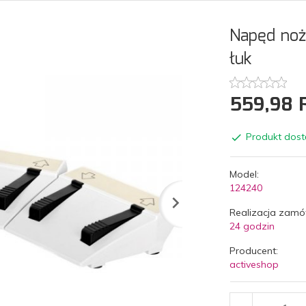
Napęd nożn
łuk
559,
98
Produkt dost
Model:
124240
Realizacja zamó
24 godzin
Producent:
activeshop