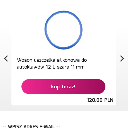
Woson uszczelka silikonowa do
autoklawów 12 L szara 11 mm
kup teraz!
120,
00
PLN
-- WPISZ ADRES E-MAIL --